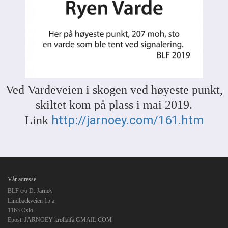
Ved Vardeveien i skogen ved høyeste punkt,
skiltet kom på plass i mai 2019.
http://jarnoey.com/161.htm
Link
Vår adresse
BLF c/o D. Jarnøy
Lindbackveien 15 a
1163 Oslo
Epost: JARNOEY krøllalfa GMAIL.COM