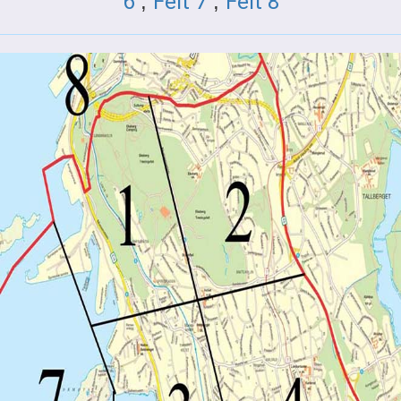
6
,
Felt 7
,
Felt 8